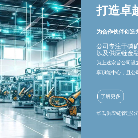
打造卓
为合作伙伴创造
公司专注于磷
以及供应链金
为上述宗旨公司设
享职能中心，且公
了解更多
华氏供应链管理公